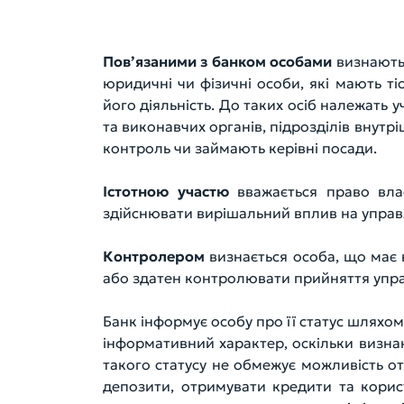
Пов’язаними з банком особами
визнаютьс
юридичні чи фізичні особи, які мають ті
його діяльність. До таких осіб належать
та виконавчих органів, підрозділів внутр
контроль чи займають керівні посади.
Істотною участю
вважається право влас
здійснювати вирішальний вплив на управ
Контролером
визнається особа, що має 
або здатен контролювати прийняття упра
Банк інформує особу про її статус шляхо
інформативний характер, оскільки визна
такого статусу не обмежує можливість о
депозити, отримувати кредити та корис