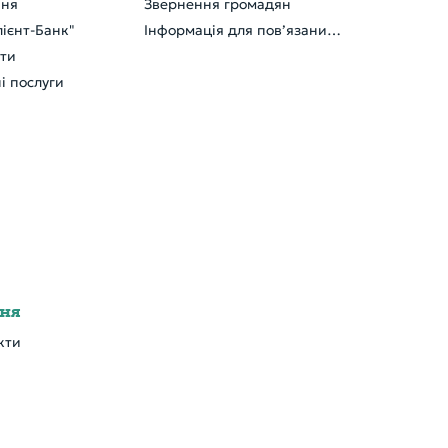
ння
Звернення громадян
ієнт-Банк"
Інформація для пов’язаних осіб
кти
і послуги
ння
кти