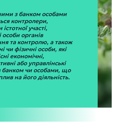
ними з банком особами
ься контролери,
 істотної участі,
 особи органів
ня та контролю, а також
 чи фізичні особи, які
сні економічні,
ивні або управлінські
з банком чи особами, що
лив на його діяльність.