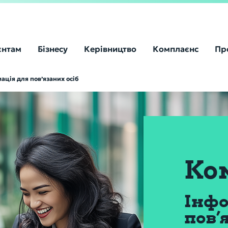
єнтам
Бізнесу
Керівництво
Комплаєнс
Пр
ація для пов’язаних осіб
Ко
Інфо
пов’