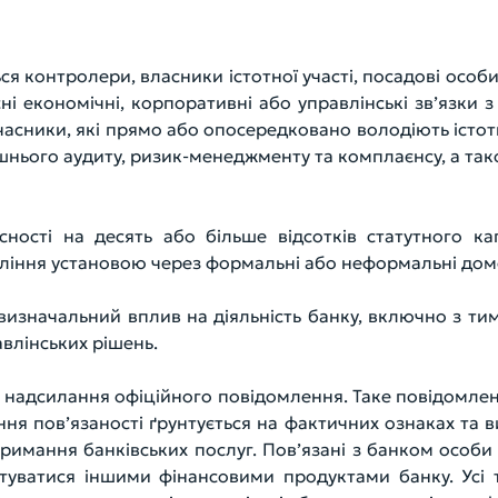
я контролери, власники істотної участі, посадові особи
сні економічні, корпоративні або управлінські зв’язк
 учасники, які прямо або опосередковано володіють істо
ішнього аудиту, ризик-менеджменту та комплаєнсу, а тако
ності на десять або більше відсотків статутного ка
ління установою через формальні або неформальні дом
визначальний вплив на діяльність банку, включно з тим
влінських рішень.
м надсилання офіційного повідомлення. Таке повідомлен
ння пов’язаності ґрунтується на фактичних ознаках та 
тримання банківських послуг. Пов’язані з банком особи
туватися іншими фінансовими продуктами банку. Усі 