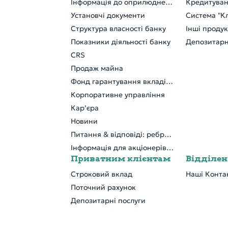
Інформація до оприлюднення
Кредитува
Установчі документи
Система "Кл
Структура власності банку
Інші проду
Показники діяльності банку
Депозитарн
CRS
Продаж майна
Фонд гарантування вкладів фізичних осіб
Корпоративне управління
Кар’єра
Новини
Питання & відповіді: ребрендинг
Інформація для акціонерів та стейкхолдерів
Приватним клієнтам
Відділе
Строковий вклад
Наші Конта
Поточний рахунок
Депозитарні послуги