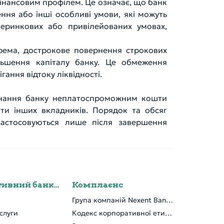
фінансовим профілем. Це означає, що банк
ння або інші особливі умови, які можуть
неринкових або привілейованих умовах,
крема, дострокове повернення строкових
льшення капіталу банку. Це обмеження
ання відтоку ліквідності.
визнання банку неплатоспроможним кошти
ти інших вкладників. Порядок та обсяг
астосовуються лише після завершення
Корпоративний банкінг
Комплаєнс
Група компаній Nexent Bank NV
слуги
Кодекс корпоративної етики