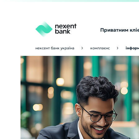
Приватним клі
нексент банк україна
комплаєнс
інформ