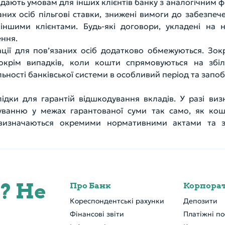
відають умовам для інших клієнтів банку з аналогічним 
них осіб пільгові ставки, знижені вимоги до забезпече
 іншими клієнтами. Будь-які договори, укладені на 
ння.
рації для пов’язаних осіб додатково обмежуються. Зо
окрім випадків, коли кошти спрямовуються на збі
ності банківської системи в особливий період та запобіг
лідки для гарантій відшкодування вкладів. У разі 
дуванню у межах гарантованої суми так само, як кош
визначаються окремими нормативними актами та з
? Не
Про Банк
Кореспондентські рахунки
Депозити
Фінансові звіти
Платіжні по