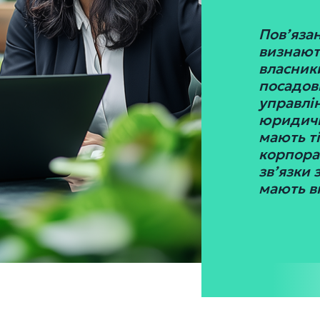
Пов’яза
визнают
власники
посадові
управлін
юридичні
мають ті
корпорат
зв’язки 
мають вп