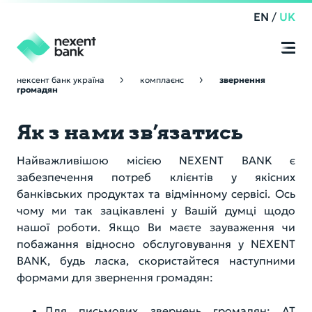
EN
/
UK
нексент банк україна
комплаєнс
звернення
громадян
Приватним клієнтам
Online
Banking
Як з нами зв’язатись
Строковий вклад
Бізнесу
Найважливішою місією NEXENT BANK є
Поточний рахунок
Депозити
Керівництво
забезпечення потреб клієнтів у якісних
банківських продуктах та відмінному сервісі. Ось
Депозитарні послуги
Платіжні послуги
Наглядова Рада
чому ми так зацікавлені у Вашій думці щодо
Комплаєнс
нашої роботи. Якщо Ви маєте зауваження чи
Кредитування
Правління
побажання відносно обслуговування у NEXENT
Група компаній Nexent Bank NV
Про Банк
BANK, будь ласка, скористайтеся наступними
Депозитарні послуги
Кодекс корпоративного управління
формами для звернення громадян:
Звернення громадян
Кореспондентські рахунки
Онлайн-банкінг
Інші продукти
Положення про Управління внутрішнього аудиту
Для письмових звернень громадян: АТ