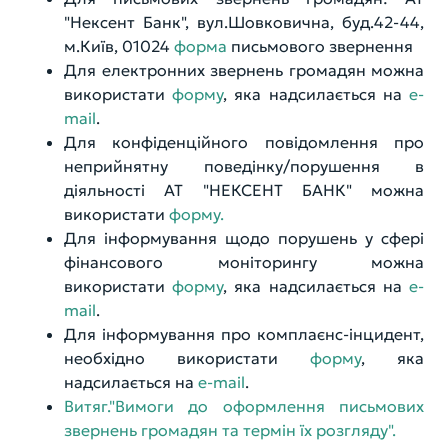
Інформація для пов’язаних осіб
Фінансові звіти
"Нексент Банк", вул.Шовковична, буд.42-44,
Наші Контакти
м.Київ, 01024
форма
письмового звернення
Інформація до оприлюднення
Для електронних звернень громадян можна
використати
форму
, яка надсилається на
e-
Установчі документи
mail
.
Для конфіденційного повідомлення про
Структура власності банку
неприйнятну поведінку/порушення в
діяльності АТ "НЕКСЕНТ БАНК" можна
Показники діяльності банку
використати
форму.
Для інформування щодо порушень у сфері
Інформація для акціонерів та стейкхолдерів
фінансового моніторингу можна
використати
форму
, яка надсилається на
e-
mail
.
Для інформування про комплаєнс-інцидент,
необхідно використати
форму
, яка
надсилається на
e-mail
.
Витяг."Вимоги до оформлення письмових
звернень громадян та термін їх розгляду".