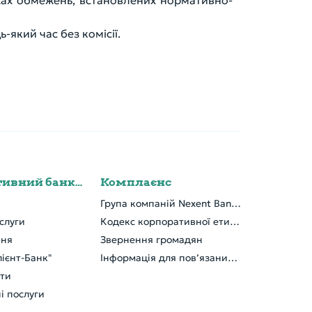
ежах обмежень, встановлених нормативно-
який час без комісії.
Корпоративний банкінг
Комплаєнс
Група компаній Nexent Bank NV
слуги
Кодекс корпоративної етики
ння
Звернення громадян
ієнт-Банк"
Інформація для пов’язаних осіб
кти
і послуги