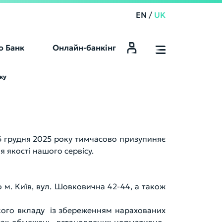
EN
/
UK
о Банк
Онлайн-банкінг
ку
Online Banking
6 грудня 2025 року тимчасово призупиняє
 якості нашого сервісу.
ою м. Київ, вул. Шовковична 42-44, а також
ького вкладу із збереженням нарахованих