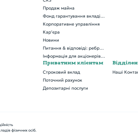
CRS
Продаж майна
Фонд гарантування вкладів фізичних осіб
Корпоративне управління
Кар’єра
Новини
Питання & відповіді: ребрендинг
Інформація для акціонерів та стейкхолдерів
Приватним клієнтам
Відділе
Строковий вклад
Наші Конта
Поточний рахунок
Депозитарні послуги
ійність
адів фізичних осіб.