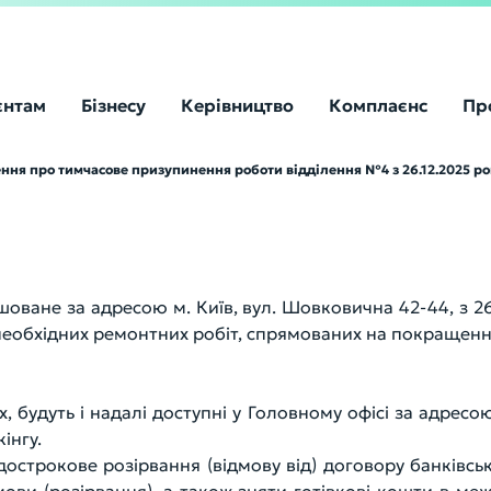
єнтам
Бізнесу
Керівництво
Комплаєнс
Пр
ння про тимчасове призупинення роботи відділення №4 з 26.12.2025 ро
оване за адресою м. Київ, вул. Шовковична 42-44, з 2
необхідних ремонтних робіт, спрямованих на покращення
их, будуть і надалі доступні у Головному офісі за адрес
інгу.
дострокове розірвання (відмову від) договору банківс