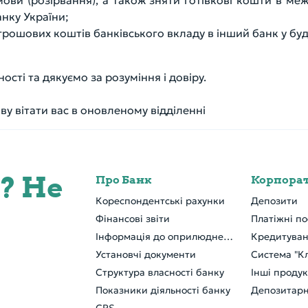
мови (розірвання), а також зняти готівкові кошти в м
нку України;
рошових коштів банківського вкладу в інший банк у будь-
ті та дякуємо за розуміння і довіру.
у вітати вас в оновленому відділенні
? Не
Про Банк
Кореспондентські рахунки
Депозити
Фінансові звіти
Платіжні по
Інформація до оприлюднення
Кредитува
Установчі документи
Система "Кл
Структура власності банку
Інші проду
Показники діяльності банку
Депозитарн