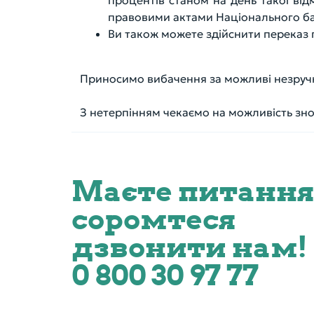
процентів станом на день такої від
правовими актами Національного ба
Ви також можете здійснити переказ г
Приносимо вибачення за можливі незручнос
З нетерпінням чекаємо на можливість знов
Маєте питання
соромтеся
дзвонити нам!
0 800 30 97 77