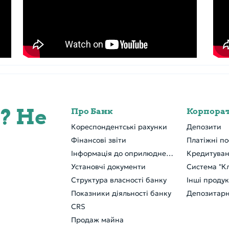
? Не
Про Банк
Кореспондентські рахунки
Депозити
Фінансові звіти
Платіжні по
Інформація до оприлюднення
Кредитува
Установчі документи
Система "Кл
Структура власності банку
Інші проду
Показники діяльності банку
Депозитарн
CRS
Продаж майна