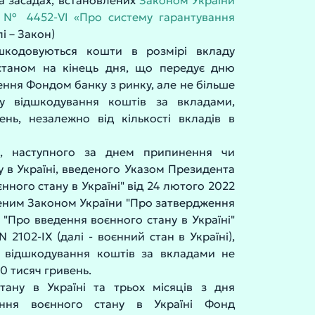
а засадах, встановлених
Законом України
у № 4452-VI «Про систему гарантування
і – Закон)
шкодовуються кошти в розмірі вкладу
 станом на кінець дня, що передує дню
ння Фондом банку з ринку, але не більше
у відшкодування коштів за вкладами,
нь, незалежно від кількості вкладів в
я, наступного за днем припинення чи
у в Україні, введеного Указом Президента
нного стану в Україні" від 24 лютого 2022
еним Законом України "Про затвердження
 "Про введення воєнного стану в Україні"
 2102-IX (далі - воєнний стан в Україні),
у відшкодування коштів за вкладами не
 тисяч гривень.
тану в Україні та трьох місяців з дня
ання воєнного стану в Україні Фонд