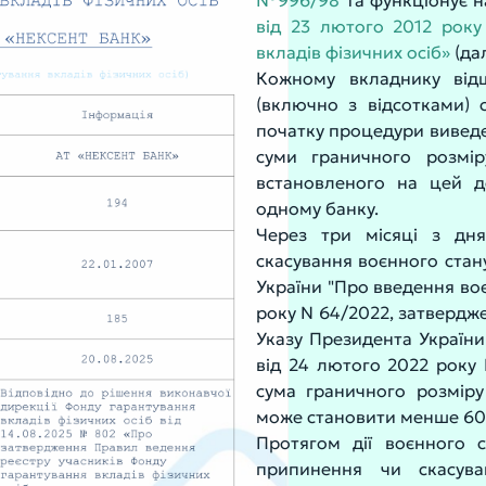
№996/98
та функціонує н
від 23 лютого 2012 рок
вкладів фізичних осіб»
(дал
Кожному вкладнику від
(включно з відсотками)
початку процедури виведе
суми граничного розмір
встановленого на цей де
одному банку.
Через три місяці з дн
скасування воєнного стан
України "Про введення воє
року N 64/2022, затвердж
Указу Президента України
від 24 лютого 2022 року N
сума граничного розмір
може становити менше 600
Протягом дії воєнного с
припинення чи скасув