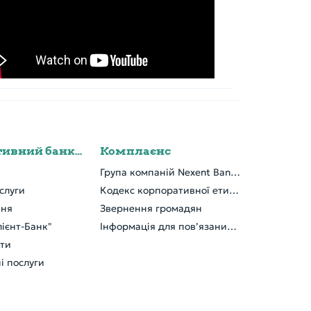
Корпоративний банкінг
Комплаєнс
Група компаній Nexent Bank NV
слуги
Кодекс корпоративної етики
ння
Звернення громадян
ієнт-Банк"
Інформація для пов’язаних осіб
кти
і послуги