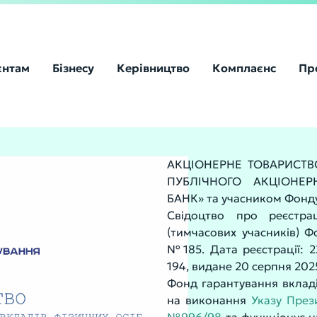
єнтам
Бізнесу
Керівництво
Комплаєнс
Пр
АКЦІОНЕРНЕ ТОВАРИСТВО
ПУБЛІЧНОГО АКЦІОНЕР
БАНК» та учасником Фонду 
Свідоцтво про реєстрац
(тимчасових учасників) Ф
№185. Дата реєстрації: 2
194, видане 20 серпня 202
Фонд гарантування вкладі
на виконання
Указу През