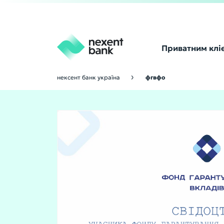
Приватним клі
нексент банк україна
фгвфо