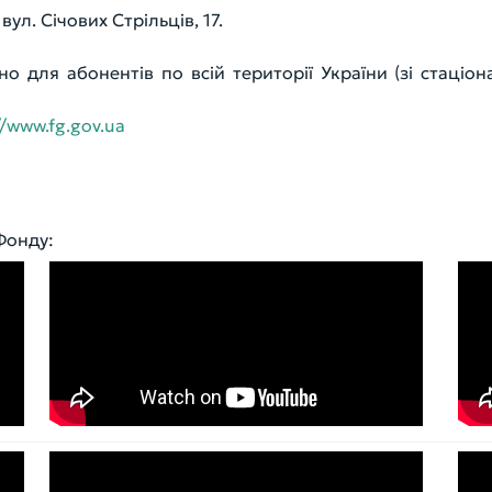
ул. Січових Стрільців, 17.
о для абонентів по всій території України (зі стаціо
//www.fg.gov.ua
Фонду: